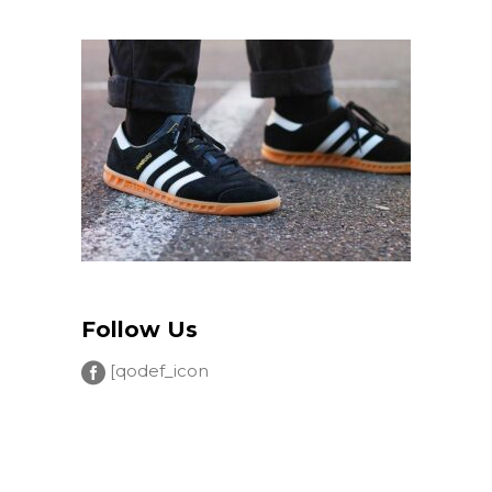
Follow Us
[qodef_icon