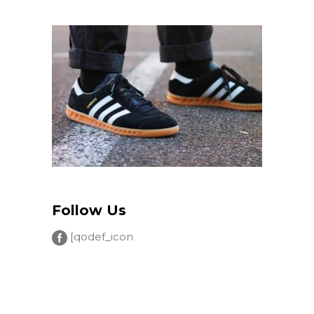
Follow Us
[qodef_icon