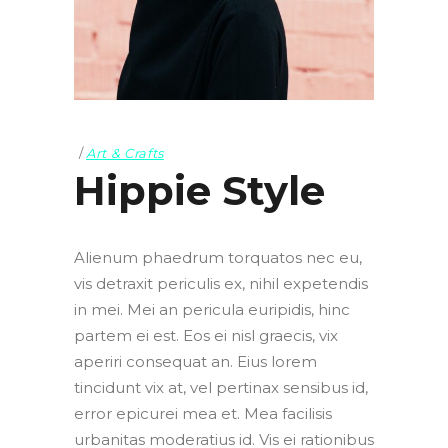
Art & Crafts
Hippie Style
Alienum phaedrum torquatos nec eu,
vis detraxit periculis ex, nihil expetendis
in mei. Mei an pericula euripidis, hinc
partem ei est. Eos ei nisl graecis, vix
aperiri consequat an. Eius lorem
tincidunt vix at, vel pertinax sensibus id,
error epicurei mea et. Mea facilisis
urbanitas moderatius id. Vis ei rationibus