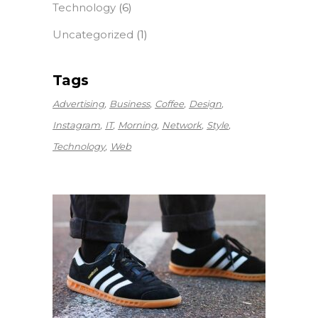
Technology
(6)
Uncategorized
(1)
Tags
Advertising
Business
Coffee
Design
Instagram
IT
Morning
Network
Style
Technology
Web