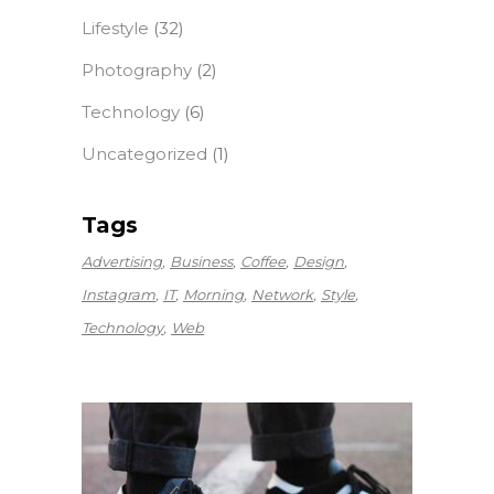
Lifestyle
(32)
Photography
(2)
Technology
(6)
Uncategorized
(1)
Tags
Advertising
Business
Coffee
Design
Instagram
IT
Morning
Network
Style
Technology
Web